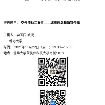
报告题目：
空气流动二重性——城市热岛和新冠传播
主讲人
：李玉国 教授
香港大学
时间
：
2021
年
11
月
22
日（周一）
13:30
—
15:00
地点
：清华大学蒙民伟科技大楼南楼
S818