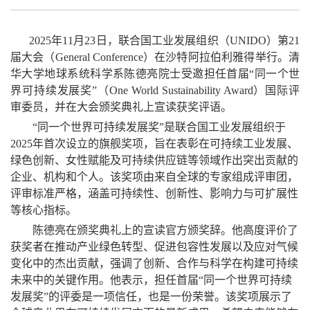
2025年11月23日，联合国工业发展组织（UNIDO）第21
届大会（General Conference）
在
沙特阿拉伯利雅得
举行。清
华大学地球系统科学系
陈德亮
院士
受邀担任首届“同一个世
界可持续发展奖”（One World Sustainability Award）国际评
审委员，并在大会颁奖典礼上宣读获奖评语。
“同一个世界可持续发展奖”是联合国工
业
发
展
组织于
2025年首次设立的旗舰奖项，旨在表彰在可持续工业发展、
绿色创新、女性赋能及可持续供应链等领域作出突出贡献的
企业、机构和个人。该奖项由来自全球的专家组成评审团，
评审标准严格，涵盖可持续性、创新性、影响力与可扩展性
等核心指标。
陈德亮
在颁奖典礼上的
宣读官方颁奖辞。他高度评价
了
获奖者在推动产业绿色转型、促进包容性发展以及应对气候
变化中的杰出贡献，强调
了
创新、合作与科学在构建可持续
未来中的关键作用。
他表示，
担任首届“同一个世界可持续
发展奖”
的
评委是一项信任
，
也是一份
荣誉。该奖项展示了