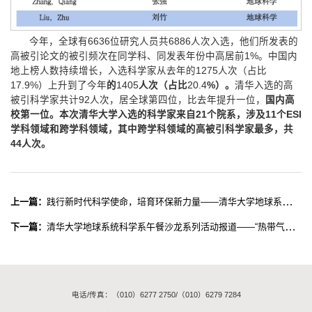
今年，全球有6636位研究人员共6886人次入选，他们所发表的
高被引论文的被引频次在同学科、同发表年份中高居前1%。中国内
地上榜人数持续增长，入选科学家从去年的1275人次（占比
17.9%）上升到了今年
的
1405
人次（占比
20.4
%）。
清华入选的高
被引科学家共计92人次，居全球第四位，比去年提升一位，
国内高
校第一位。本次清华大学入选的科学家来自
21
个院系，涉及
11
个ESI
学科领域和跨学科领域
，
其中跨学科领域的高被引科学家最多，共
44
人次
。
上一篇：
践行新时代科学使命，培育环保新力量——清华大学地球系统科学系联合主办“未来地球守护者”项目
下一篇：
清华大学地球系统科学系午餐沙龙系列活动报道——“热带气旋旋转Rayleigh–Bénard对流模型”学术交流
电话/传真：（010）6277 2750/（010）6279 7284