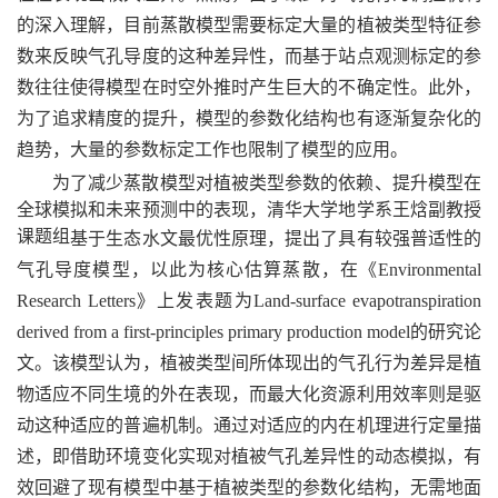
的深入理解，目前蒸散模型需要标定大量的植被类型特征参
数来反映气孔导度的这种差异性，而基于站点观测标定的参
数往往使得模型在时空外推时产生巨大的不确定性。此外，
为了追求精度的提升，模型的参数化结构也有逐渐复杂化的
趋势，大量的参数标定工作也限制了模型的应用。
为了减少蒸散模型对植被类型参数的依赖、提升模型在
全球模拟和未来预测中的表现，清华大学地学系王焓副教授
课题组
基于生态水文最优性原理，提出了具有较强普适性的
气孔导度模型，以此为核心估算蒸散，在《Environmental
Research Letters》上发表题为Land-surface evapotranspiration
derived from a first-principles primary production model的研究论
文。该模型认为，植被类型间所体现出的气孔行为差异是植
物适应不同生境的外在表现，而最大化资源利用效率则是驱
动这种适应的普遍机制。通过对适应的内在机理进行定量描
述，即借助环境变化实现对植被气孔差异性的动态模拟，有
效回避了现有模型中基于植被类型的参数化结构，无需地面