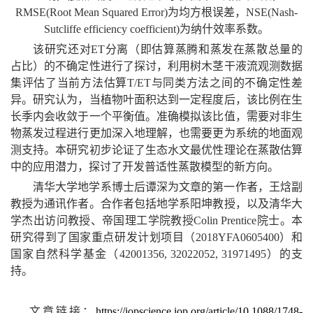
RMSE(Root Mean Squared Error)为均方根误差，NSE(Nash-
Sutcliffe efficiency coefficient)为纳什效率系数。
该研究还对ET分离（即估算蒸腾和蒸发在蒸散总量的
占比）的不确定性进行了探讨，利用树木茎干液流观测数据
集评估了当前方法估算T/ET与同类方法之间的不确定性差
异。研究认为，当植物叶面积达到一定程度后，该比例在生
长季内会收敛于一个平衡值。准确模拟该比值，需要对非生
物蒸发过程进行更加深入地理解，也需要更为系统的地面观
测支持。本研究初步论证了生态水文最优性理论在蒸散估算
中的应用潜力，探讨了开发普适性蒸散模型的新方向。
清华大学地学系博士后谭深为文章的第一作者，王焓副
教授为通讯作者。合作者包括地学系阳坤教授，以及清华大
学杰出访问教授、帝国理工学院教授Colin Prentice院士。本
研究得到了国家重点研发计划项目（2018YFA0605400）和
国家自然科学基金（42001356, 32022052, 31971495）的支
持。
文章链接：
https://iopscience.iop.org/article/10.1088/1748-