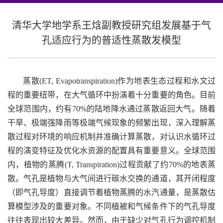
清华大学地学系王焓副教授研究组发展基于气
孔适应行为的普适性蒸散发模型
蒸散
(ET, Evapotranspiration)
作为地表生态过程和水文过
程的重要纽带，在大气循环中扮演着十分重要的角色。目前
全球范围内，约有
70%
的陆地降水通过蒸散返回大气。随着
干旱、极端强降雨等极端气候现象的频繁出现，深入理解蒸
散过程对环境的响应机制并准确计算蒸散，对认识水循环过
程的演变特征及优化水资源的配置具有重要意义。全球范围
内，植物的蒸腾
(T, Transpiration)
过程贡献了约
70%
的地表蒸
散。气孔是植物与大气间进行碳水交换的通道，其开闭程度
（即气孔导度）直接调节着植物蒸腾的水汽通量，是蒸散估
算模型涉及的重要对象。不同植被和气候条件下的气孔导度
往往表现出较大差异。然而，由于缺少对气孔行为调控机制