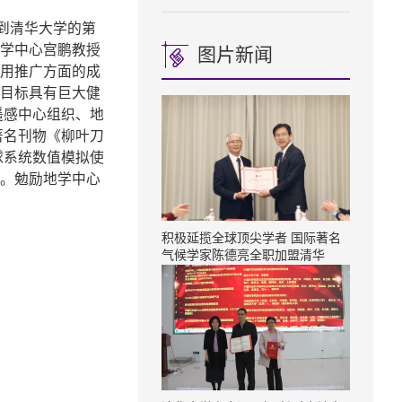
到清华大学的第
学中心宫鹏教授
图片新闻
用推广方面的成
目标具有巨大健
遥感中心组织、地
著名刊物《柳叶刀
球系统数值模拟使
。勉励地学中心
积极延揽全球顶尖学者 国际著名
气候学家陈德亮全职加盟清华