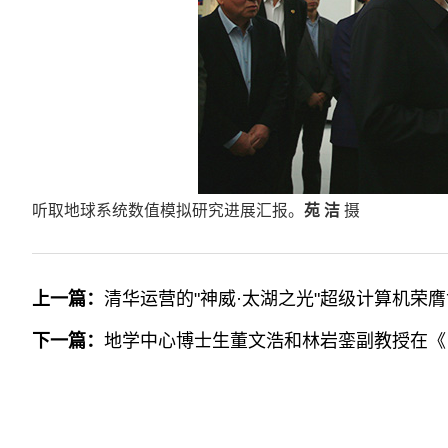
听取地球系统数值模拟研究进展汇报。
苑 洁
摄
上一篇：
清华运营的"神威·太湖之光"超级计算机荣
下一篇：
地学中心博士生董文浩和林岩銮副教授在《