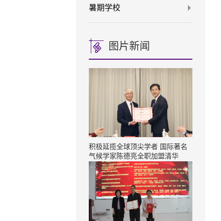
暑期学校
图片新闻
积极延揽全球顶尖学者 国际著名
气候学家陈德亮全职加盟清华