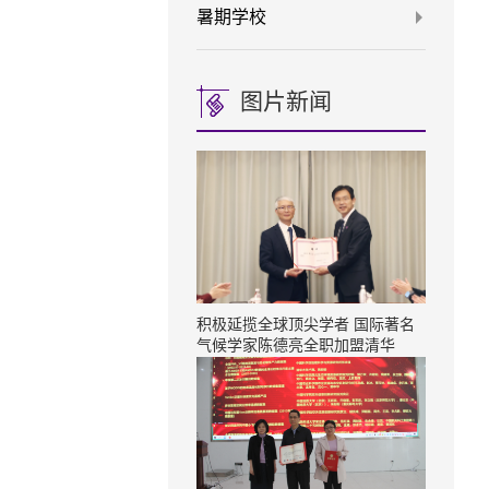
暑期学校
图片新闻
积极延揽全球顶尖学者 国际著名
气候学家陈德亮全职加盟清华