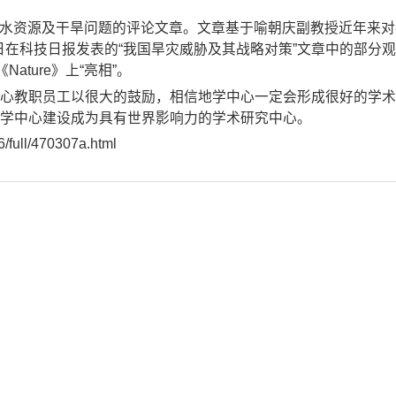
关于中国水资源及干旱问题的评论文章。文章基于喻朝庆副教授近年来
8日在科技日报发表的“我国旱灾威胁及其战略对策”文章中的部分
ture》上“亮相”。
学中心教职员工以很大的鼓励，相信地学中心一定会形成很好的学
学中心建设成为具有世界影响力的学术研究中心。
ull/470307a.html