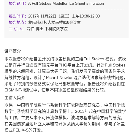
报告题目：
A Full Stokes Modelfor Ice Sheet simulation
报告时间：
2017年11月22日（周三）上午10:30-12:00
报告地点：
蒙民伟科技大楼南楼818会议室
主 讲 人：
冷伟 博士 中科院数学院
讲座简介
本次报告将介绍自主开发的冰盖模拟的三维Full Stokes 模式，该模
式是在并行自适应有限元平台PHG平台上开发的。针对Full Stokes
模型的求解困难、计算量大等问题，我们发展了高效的预条件子求
解线性方程组，设计了Picard-Newton混合迭代法求解非线性问题，
采用了特别的数值格式以保证局部质量守恒。报告还将介绍我们在
EISMINT-II测试中，使用不同冰盖模型模拟结果的比较。
主讲人简介
冷伟，中国科学院数学与系统科学研究院助理研究员，中国科学院
数学与系统科学研究院计算数学博士。2013年起在中国科学院数学
院工作，主要从事不可压流体模拟、波动方程求解等方面的研究。
在美国佛罗里达州立大学和南开罗莱纳大学访问期间，参与了冰盖
模式FELIX-S的开发。